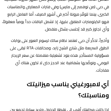
في دبي (من نوفمبر إلى مارس) وفي فترات المعارض والمناسبات
الكبرى، بينما تتوفّر مرونة أكبر في أشهر الصيف. أما العامل الرابع
فهو الكيلومترات المتفق عليها، إذ تشمل الباقات حداً يومياً معقولاً،
وأي تجاوز كبير قد يُحتسب بشكل منفصل.
وأخيراً، تذكّر أن دبي تعتمد نظام سالك لرسوم العبور على بوابات
الطرق السريعة مثل شارع الشيخ زايد، ومخالفات RTA تبقى على
مسؤولية المستأجر. هذه بنود تشغيلية منفصلة عن سعر الإيجار
اليومي، ونوضّحها بشفافية عند الحجز حتى لا تكون هناك أي
مفاجآت.
أي لامبورغيني يناسب ميزانيتك
ومناسبتك؟
إذا كانت ميزانيتك أقرب إلى نقطة الدخول وتريد سيارة تجمع بين