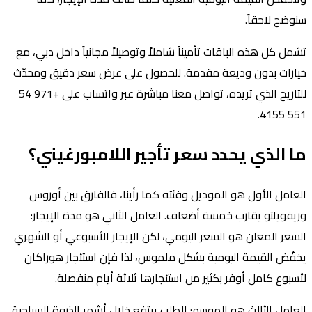
سنوضح لاحقاً.
تشمل كل هذه الباقات تأميناً شاملاً وتوصيلاً مجانياً داخل دبي، مع
خيارات بدون وديعة مقدمة. للحصول على عرض سعر دقيق ومحدّث
للتاريخ الذي تريده، تواصل معنا مباشرة عبر واتساب على +971 54
551 4155.
ما الذي يحدد سعر تأجير اللامبورغيني؟
العامل الأول هو الموديل وفئته كما رأينا، فالفارق بين أوروس
وريفويلتو يقارب خمسة أضعاف. العامل الثاني هو مدة الإيجار:
السعر المعلن هو السعر اليومي، لكن الإيجار الأسبوعي أو الشهري
يخفّض القيمة اليومية بشكل ملموس، لذا فإن استئجار هوراكان
لأسبوع كامل أوفر بكثير من استئجارها ثلاثة أيام منفصلة.
العامل الثالث هو الموسم: الطلب يرتفع خلال أشهر الذروة السياحية