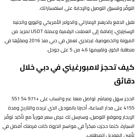
التوفّر وتنسيق التوصيل والإجابة على استفساراتك.
نقبل الدفع بالدرهم الإماراتي والدولار الأمريكي واليورو والجنيه
الإسترليني، إضافة إلى العملات الرقمية وعملة USDT لمزيد من
المرونة والخصوصية. ليجندري تعمل في دبي منذ 2016 ومقرّها في
منطقة الكوز، وتقييمها 4.6 من 5 على جوجل.
كيف تحجز لامبورغيني في دبي خلال
دقائق
الحجز سهل ومباشر. تواصل معنا عبر واتساب على +971 54 551
4155 على مدار الساعة، أخبرنا بالموديل الذي تريده والتاريخ ومدة
الإيجار وموقع التوصيل، وسنرسل لك عرض سعر فورياً مع تأكيد توفّر
السيارة. كلما حجزت مبكراً في مواسم الذروة كانت فرصتك أفضل في
تأمين الموديل المطلوب.