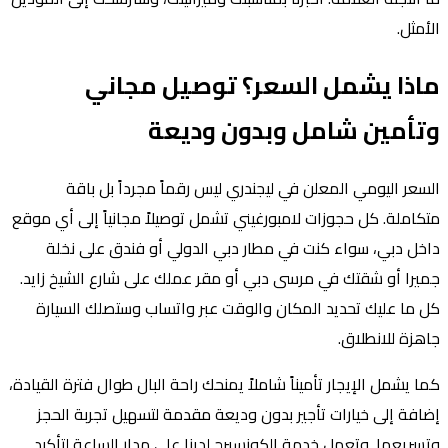
الأمثل.
ماذا يشمل السعر؟ توصيل مجاني
وتأمين شامل وبدون وديعة
السعر اليومي المعلن في ليجندري ليس رقماً مجرداً بل باقة
متكاملة. كل حجوزات لامبورغيني تشمل توصيلاً مجانياً إلى أي موقع
داخل دبي، سواء كنت في مطار دبي الدولي أو فندق على نخلة
جميرا أو شقتك في مرسى دبي أو مقر عملك على شارع الشيخ زايد.
كل ما عليك تحديد المكان والوقت عبر واتساب وستصلك السيارة
جاهزة للانطلاق.
كما يشمل الإيجار تأميناً شاملاً يمنحك راحة البال طوال فترة القيادة،
إضافة إلى خيارات تأجير بدون وديعة مقدمة لتسهيل تجربة الحجز
وتسريعها. وتعمل خدمة الكونسيرج لدينا على مدار الساعة لتأكيد