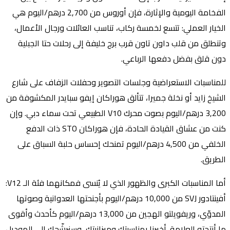
الفخامة اليومية والإثارة، فإن أوروس من 2,700 درهم/اليوم هي
الخيار العملي: تتسع لخمسة ركاب، تناسب العائلات ورجال الأعمال،
وتنطلق من قلب داون تاون قرب برج خليفة إلى رحلات حتا الجبلية
دون قلق بفضل دفعها الرباعي.
للمناسبات الاستعراضية وجلسات التصوير وحفلات الزفاف على شارع
الشيخ زايد أو نخلة جميرا، تتألق هوراكان إيفو سبايدر المكشوفة من
3,200 درهم/اليوم بصوت محرك V10 الطبيعي تحت سماء دبي. وإن
كنت من عشاق القيادة الحادة، فإن هوراكان STO ذات الدفع
الخلفي من 4,500 درهم/اليوم تمنحك إحساس حلبة السباق على
الطريق.
أما المناسبات الكبرى والظهور الذي لا يُنسى فمكانهما فئة الـ V12:
أفينتادور SVJ من 10,000 درهم/اليوم بأجنحتها العدوانية وصوتها
المدوّي، وريفويلتو الهجين من 13,000 درهم/اليوم كأحدث وأقوى
ما أنتجته العلامة. أخبرنا بمناسبتك وميزانيتك، وسنرشّحك إلى الموديل