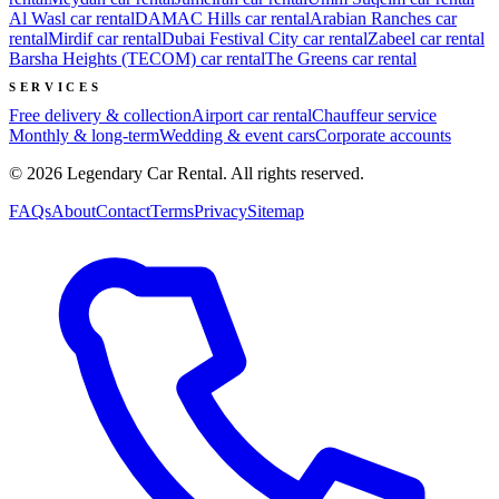
Al Wasl
car rental
DAMAC Hills
car rental
Arabian Ranches
car
rental
Mirdif
car rental
Dubai Festival City
car rental
Zabeel
car rental
Barsha Heights (TECOM)
car rental
The Greens
car rental
SERVICES
Free delivery & collection
Airport car rental
Chauffeur service
Monthly & long-term
Wedding & event cars
Corporate accounts
©
2026
Legendary Car Rental
. All rights reserved.
FAQs
About
Contact
Terms
Privacy
Sitemap