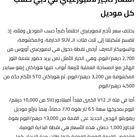
كل موديل
يختلف سعر تأجير لامبورغيني اختلافاً كبيراً حسب الموديل وفئته، إذ
تنقسم تشكيلتنا إلى ثلاث فئات: الـ SUV الخارقة، والمكشوفة،
والسوبركار الصرف. أرخص نقطة دخول هي لامبورغيني أوروس من
2,700 درهم/اليوم، وهي الخيار الأمثل لمن يريد حضور علامة الثور
الهائج مع المساحة العملية لأربعة أبواب. تليها هوراكان إيفو سبايدر
المكشوفة من 3,200 درهم/اليوم، ثم هوراكان STO الأكثر حدّة من
4,500 درهم/اليوم.
أما في فئة الـ V12 الكبرى فتبدأ أفينتادور SVJ من 10,000 درهم/
اليوم بمحركها سعة 6.5 لتر بقوة 770 حصاناً، بينما يتربّع موديل
ريفويلتو الهجين الجديد على القمة من 13,000 درهم/اليوم بقوة
تتجاوز 1,000 حصان. هذه الأسعار هي نقطة البداية اليومية،
وتنخفض القيمة اليومية الفعلية كلما طالت مدة الإيجار، كما