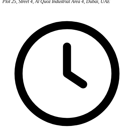
Plot 25, Street 4, Al Quoz Industrial Area 4, Dubai, UAE