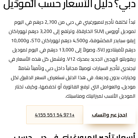
دبي؟ دليل الأسعار حسب الموديل
تبدأ تكلفة تأجير لامبورغيني في دبي من 2,700 درهم في اليوم
لموديل أوروس (SUV الخارقة)، وترتفع إلى 3,200 درهم لهوراكان
إيفو سبايدر المكشوفة، و4,500 درهم لهوراكان STO، و10,000
درهم لأفينتادور SVJ، وصولاً إلى 13,000 درهم في اليوم لموديل
ريفويلتو الهجين الجديد بمحرك V12. وتشمل كل هذه الأسعار في
ليجندري لتأجير السيارات توصيلاً مجانياً داخل دبي وتأميناً شاملاً
وخيارات بدون وديعة. في هذا الدليل نستعرض السعر الدقيق لكل
موديل، والعوامل التي ترفع الفاتورة أو تخفضها، وكيف تختار
الموديل الأنسب لميزانيتك ومناسبتك.
احجز عبر واتساب
+971 54 551 4155
أسعار تأجير لامبورغيني في دبي حسب