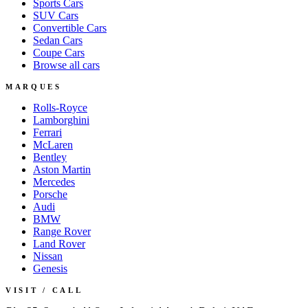
Sports
Cars
SUV
Cars
Convertible
Cars
Sedan
Cars
Coupe
Cars
Browse all cars
MARQUES
Rolls-Royce
Lamborghini
Ferrari
McLaren
Bentley
Aston Martin
Mercedes
Porsche
Audi
BMW
Range Rover
Land Rover
Nissan
Genesis
VISIT / CALL