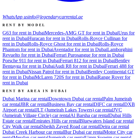
WhatsApp us
info@legendarycarrental.ae
RENT BY MODEL
G63 for rent in Dubai
Mercedes-AMG GT for rent in Dubai
Urus for
rent in Dubai
Huracan for rent in Dubai
Rolls-Royce Cullinan for
rent in Dubai
Rolls-Royce Ghost for rent in Dubai
Rolls-Royce
Phantom for rent in Dubai
Aventador for rent in Dubai
Lamborghini
Revuelto for rent in Dubai
Ferrari Purosangue for rent in Dubai
Porsche 911 for rent in Dubai
Ferrari 812 for rent in Dubai
Bentley
Bentayga for rent in Dubai
Audi R8 for rent in Dubai
Ferrari 488 for
rent in Dubai
Nissan Patrol for rent in Dubai
Bentley Continental GT
for rent in Dubai
McLaren 720S for rent in Dubai
Range Rover for
rent in Dubai
RENT BY AREA IN DUBAI
Dubai Marina
car rental
Downtown Dubai
car rental
Palm Jumeirah
car rental
JBR
car rental
Business Bay
car rental
DIFC
car rental
DXB
Airport
car rental
JLT (Jumeirah Lakes Towers)
car rental
JVC
(Jumeirah Village Circle)
car rental
Al Barsha
car rental
Dubai Hills
Estate
car rental
Emirates Hills
car rental
Bluewaters Island
car rental
City Walk
car rental
Sheikh Zayed Road
car rental
Deira
car rental
Dubai Creek Harbour
car rental
Bur Dubai
car rental
Motor City
car
rental
Meydan
car rental
Jumeirah
car rental
Umm Suqeim
car rental