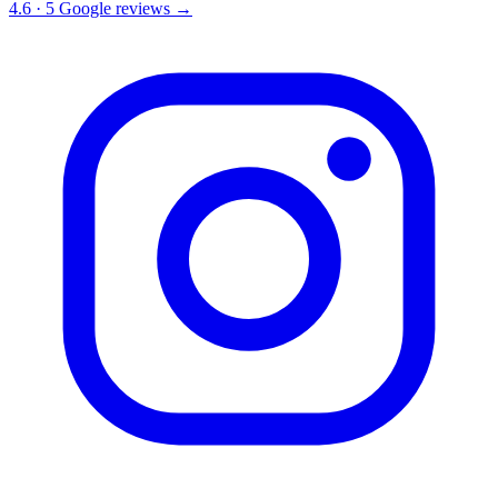
4.6
·
5
Google reviews →