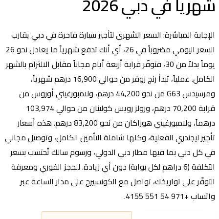
شهرياً في دبي 2026
الإجابة المباشرة: السعر الشهري لتأجير سيارة فاخرة في دبي يقارب
السعر اليومي مضروباً في 26، أي أنك تدفع شهرياً ما يعادل نحو 26
يوماً بدلاً من 30، فتوفّر قرابة أربعة أيام مجاناً مقابل الالتزام بالشهر
الكامل. عملياً، تبدأ رنج روفر من حوالي 16,900 درهم شهرياً،
ومرسيدس G63 من نحو 44,200 درهم، ولامبورغيني أوروس من
قرابة 70,200 درهم، ورولز رويس كولينان من حوالي 103,974
درهماً، ولامبورغيني هوراكان من نحو 83,200 درهم. هذه أسعار
تأجير ليجندري الفعلية، وكلها شاملة التأمين الكامل، وتوصيل مجاني
في كل دبي بما فيها مطار دبي الدولي، ورسوم سالك تُحتسب بسعر
التكلفة (6 دراهم لكل بوابة) دون أي زيادة. للحجز الفوري ومعرفة
التوفّر على تواريخك، تواصل مع الكونسيرج على مدار الساعة عبر
واتساب +971 54 551 4155.