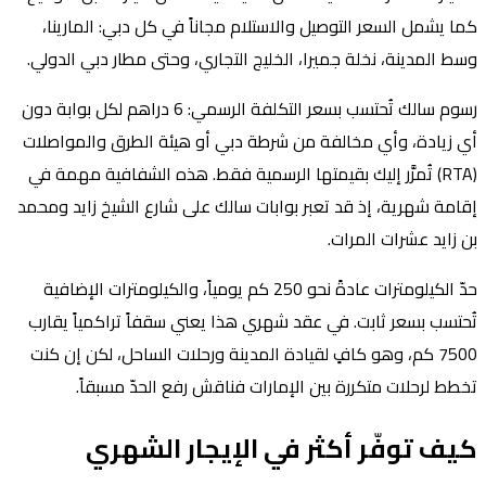
كما يشمل السعر التوصيل والاستلام مجاناً في كل دبي: المارينا،
وسط المدينة، نخلة جميرا، الخليج التجاري، وحتى مطار دبي الدولي.
رسوم سالك تُحتسب بسعر التكلفة الرسمي: 6 دراهم لكل بوابة دون
أي زيادة، وأي مخالفة من شرطة دبي أو هيئة الطرق والمواصلات
(RTA) تُمرَّر إليك بقيمتها الرسمية فقط. هذه الشفافية مهمة في
إقامة شهرية، إذ قد تعبر بوابات سالك على شارع الشيخ زايد ومحمد
بن زايد عشرات المرات.
حدّ الكيلومترات عادةً نحو 250 كم يومياً، والكيلومترات الإضافية
تُحتسب بسعر ثابت. في عقد شهري هذا يعني سقفاً تراكمياً يقارب
7500 كم، وهو كافٍ لقيادة المدينة ورحلات الساحل، لكن إن كنت
تخطط لرحلات متكررة بين الإمارات فناقش رفع الحدّ مسبقاً.
كيف توفّر أكثر في الإيجار الشهري