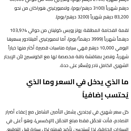
درهم شهرياً (3100 درهم/يوم)، ولامبورغيني هوراكان من نحو
83,200 درهم شهرياً (3200 درهم/يوم).
لقمة الفخامة المطلقة: رولز رويس كولينان من حوالي 103,974
درهماً شهرياً (3999 درهماً/يوم)، أما لامبورغيني أفينتادور بسعرها
اليومي 10,000 درهم فهي سيارة مناسبات قصيرة أكثر منها خياراً
شهرياً، وننصح بمناقشة باقة مخصصة لها مع الكونسيرج لأن الإيجار
الشهري الكامل نادر ويُسعّر على حدة.
ما الذي يدخل في السعر وما الذي
يُحتسب إضافياً
كل سعر شهري في ليجندري يشمل التأمين الشامل مع إعفاء أضرار
التصادم، فأنت تتحمّل فقط مبلغ التحمّل (الإكسس)، وهو أعلى في
السيارات الخارقة، لذا يُستحسن تأكيد قيمته لكل سيارة قبل التوقيع.