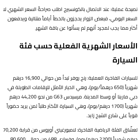
نصيحة عملية: عند الاتصال بالكونسيرج اطلب صراحةً السعر الشهري لا
السعر اليومي، فبعض الزوار يحجزون بالخطأ أياماً متتالية ويدفعون
أكثر مما يجب لمجرد أنهم لم يسألوا عن باقة الشهر.
الأسعار الشهرية الفعلية حسب فئة
السيارة
للسيارات الفاخرة العملية: رنج روفر تبدأ من حوالي 16,900 درهم
شهرياً (650 درهماً/يوم)، وهي الخيار الأمثل للإقامات الطويلة في
دبي مارينا أو وسط المدينة. مرسيدس G63 من نحو 44,200 درهم
شهرياً (1700 درهم/يوم)، وهي السيارة الأكثر طلباً لمن يريد حضوراً
قوياً على شارع الشيخ زايد.
لعشّاق الفئة الرياضية الفاخرة: لامبورغيني أوروس من قرابة 70,200
درهم شهرياً (2700 درهم/يوم)، وفيراري 488 من حوالي 80,600