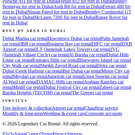
Porsche 911 for rent in Dubai
Ferrari 812 for rent in Dubai
Bentley
Bentayga for rent in Dubai
Audi R8 for rent in Dubai
Ferrari 488 for
rent in Dubai
Nissan Patrol for rent in Dubai
Bentley Continental GT
for rent in Dubai
McLaren 720S for rent in Dubai
Range Rover for
rent in Dubai
RENT BY AREA IN DUBAI
Dubai Marina
car rental
Downtown Dubai
car rental
Palm Jumeirah
car rental
JBR
car rental
Business Bay
car rental
DIFC
car rental
DXB
Airport
car rental
JLT (Jumeirah Lakes Towers)
car rental
JVC
(Jumeirah Village Circle)
car rental
Al Barsha
car rental
Dubai Hills
Estate
car rental
Emirates Hills
car rental
Bluewaters Island
car rental
City Walk
car rental
Sheikh Zayed Road
car rental
Deira
car rental
Dubai Creek Harbour
car rental
Bur Dubai
car rental
Motor City
car
rental
Meydan
car rental
Jumeirah
car rental
Umm Suqeim
car rental
Al Wasl
car rental
DAMAC Hills
car rental
Arabian Ranches
car
rental
Mirdif
car rental
Dubai Festival City
car rental
Zabeel
car rental
Barsha Heights (TECOM)
car rental
The Greens
car rental
SERVICES
Free delivery & collection
Airport car rental
Chauffeur service
Monthly & long-term
Wedding & event cars
Corporate accounts
©
2026
Legendary Car Rental
. All rights reserved.
FAQs
About
Contact
Terms
Privacy
Sitemap