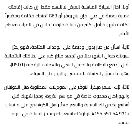
أولاً، اختر السيارة المناسبة للغرض لا للاسم فقط. إن كانت إقامتك
عملية يومية في دبي، فإن رنج روفر أو G63 تمنحك فخامة وحضوراً
بتكلفة شهرية أقل بكثير من سيارة خارقة تجلس في المرآب معظم
الأيام.
ثانياً، اسأل عن خيار بدون وديعة على الوحدات المتاحة، فهو يحرّر
سيولتك طوال الشهر بدلاً من تجميد مبلغ كبير على بطاقتك الائتمانية.
نقبل الدفع بالبطاقة والتحويل البنكي والعملات الرقمية (USDT)،
وهو ما يسهّل الترتيبات للمقيمين والزوار على السواء.
ثالثاً، ثبّت السعر مبكراً. التوفّر على الموديلات المطلوبة مثل الكولينان
والهوراكان محدود، خاصة في مواسم الذروة، وحجز شهرك قبل
أسابيع يضمن لك السيارة والسعر معاً. راسل الكونسيرج على واتساب
+971 54 551 4155 بتواريخك ليُسعّر لك ويحجز السيارة في اليوم
نفسه.