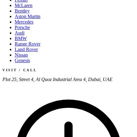
McLaren
Bentley
Aston Martin
Mercedes
Porsche
Audi
BMW
Range Rover
Land Rover
Nissan
Genesis
VISIT / CALL
Plot 25, Street 4, Al Quoz Industrial Area 4, Dubai, UAE