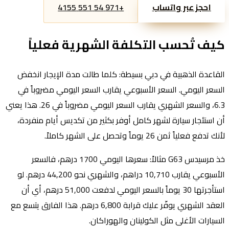
احجز عبر واتساب
+971 54 551 4155
كيف تُحسب التكلفة الشهرية فعلياً
القاعدة الذهبية في دبي بسيطة: كلما طالت مدة الإيجار انخفض
السعر اليومي. السعر الأسبوعي يقارب السعر اليومي مضروباً في
6.3، والسعر الشهري يقارب السعر اليومي مضروباً في 26. هذا يعني
أن استئجار سيارة لشهر كامل أوفر بكثير من تكديس أيام منفردة،
لأنك تدفع فعلياً ثمن 26 يوماً وتحصل على الشهر كاملاً.
خذ مرسيدس G63 مثالاً: سعرها اليومي 1700 درهم، فالسعر
الأسبوعي يقارب 10,710 دراهم، والشهري نحو 44,200 درهم. لو
استأجرتها 30 يوماً بالسعر اليومي لدفعت 51,000 درهم، أي أن
العقد الشهري يوفّر عليك قرابة 6,800 درهم. هذا الفارق يتسع مع
السيارات الأغلى مثل الكولينان والهوراكان.