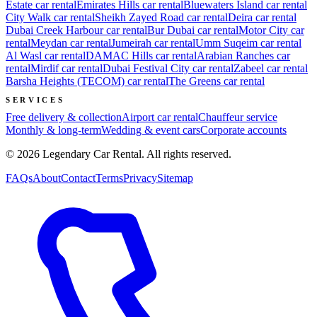
Estate
car rental
Emirates Hills
car rental
Bluewaters Island
car rental
City Walk
car rental
Sheikh Zayed Road
car rental
Deira
car rental
Dubai Creek Harbour
car rental
Bur Dubai
car rental
Motor City
car
rental
Meydan
car rental
Jumeirah
car rental
Umm Suqeim
car rental
Al Wasl
car rental
DAMAC Hills
car rental
Arabian Ranches
car
rental
Mirdif
car rental
Dubai Festival City
car rental
Zabeel
car rental
Barsha Heights (TECOM)
car rental
The Greens
car rental
SERVICES
Free delivery & collection
Airport car rental
Chauffeur service
Monthly & long-term
Wedding & event cars
Corporate accounts
©
2026
Legendary Car Rental
. All rights reserved.
FAQs
About
Contact
Terms
Privacy
Sitemap