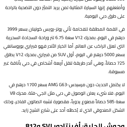
وأمتعتهم. إنها السيارة المثالية لمن يريد التميّز دون التضحية بالراحة
على طرق دبي اليومية.
في القمة المطلقة للفخامة تأتي رولز-رويس كولينان بسعر 3999
درهم في اليوم، بمحرك V12 سعة 6.75 لتر وراحة السجادة السحرية
التي تعزل الراكب عن العالم. أما الخيار الأندر فهو فيراري بوروسانغي
بسعر 5000 درهم في اليوم، أول SUV من فيراري بمحرك V12 يطلق
725 حصاناً، وهي أندر طريقة لنقل أربعة أشخاص في دبي بأناقة غير
مسبوقة.
لا يكتمل الحديث دون مرسيدس-AMG G63 بسعر 1700 درهم في
اليوم، فلا شيء يعلن الوصول في دبي مثل الجي-فئة. محرك V8
سعة 585 حصاناً مصنوع يدوياً، مقصورة تشبه الصالون الفاخر، وذلك
الشكل الصندوقي الذي لا يُخطئه أحد على شارع الشيخ زايد.
وحوش الحلبة: أفينتادور SVJ و812