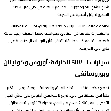
شارع الشيخ زايد وحجوزات المطاعم الراقية في دبي مارينا، حيث
الحضور لا يقل أهمية عن السرعة.
نصيحة عملية: كلا السيارتين منخفضة الارتفاع، لذا انتبه للمطبات
والمنحدرات عند مداخل الفنادق ومواقف وسط المدينة. رصيد سالك
مُعد مسبقاً مع كل حجز، فلا تقلق بشأن البوابات الإلكترونية على
طرق دبي السريعة.
سيارات الـ SUV الخارقة: أوروس وكولينان
وبوروسانغي
تجمع هذه الفئة بين الأداء الفائق والعملية اليومية، وهي الأكثر
طلباً لدى عملائنا في دبي. تتربّع لامبورغيني أوروس على عرش الخيار
الأذكى بسعر 2700 درهم في اليوم، بمحرك V8 توين-تيربو يطلق
650 حصاناً ويقود مثل سيارة رياضية رغم اتساعه لخمسة ركاب