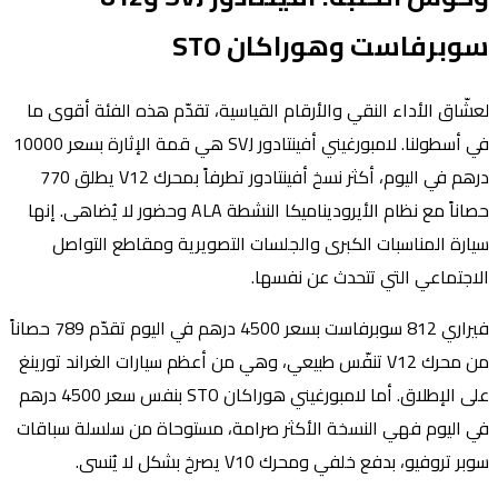
سوبرفاست وهوراكان STO
لعشّاق الأداء النقي والأرقام القياسية، تقدّم هذه الفئة أقوى ما
في أسطولنا. لامبورغيني أفينتادور SVJ هي قمة الإثارة بسعر 10000
درهم في اليوم، أكثر نسخ أفينتادور تطرفاً بمحرك V12 يطلق 770
حصاناً مع نظام الأيروديناميكا النشطة ALA وحضور لا يُضاهى. إنها
سيارة المناسبات الكبرى والجلسات التصويرية ومقاطع التواصل
الاجتماعي التي تتحدث عن نفسها.
فيراري 812 سوبرفاست بسعر 4500 درهم في اليوم تقدّم 789 حصاناً
من محرك V12 تنفّس طبيعي، وهي من أعظم سيارات الغراند تورينغ
على الإطلاق. أما لامبورغيني هوراكان STO بنفس سعر 4500 درهم
في اليوم فهي النسخة الأكثر صرامة، مستوحاة من سلسلة سباقات
سوبر تروفيو، بدفع خلفي ومحرك V10 يصرخ بشكل لا يُنسى.