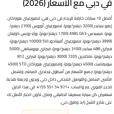
في دبي مع الأسعار (2026)
أفضل 10 سيارات خارقة للإيجار في دبي هي: لامبورغيني هوراكان
إيفو سبايدر (3200 درهم/يوم)، لامبورغيني أوروس (2700 درهم/
يوم)، مرسيدس-AMG G63 (1700 درهم/يوم)، رولز-رويس كولينان
(3999 درهم/يوم)، لامبورغيني أفينتادور SVJ (10000 درهم/يوم)،
فيراري 488 سبايدر (3100 درهم/يوم)، فيراري بوروسانغي (5000
درهم/يوم)، ماكلارين 720S (3000 درهم/يوم)، فيراري 812
سوبرفاست (4500 درهم/يوم)، ولامبورغيني هوراكان STO (4500
درهم/يوم). جميع الأسعار من أسطول ليجندري المباشر، وتشمل
التأمين الشامل والتوصيل المجاني داخل دبي وبدون وديعة نقدية.
للحجز الفوري عبر واتساب: +971 54 551 4155. في هذا الدليل
نستعرض كل سيارة بسعرها الحقيقي ومتى تكون الخيار الأمثل لك
على شارع الشيخ زايد وطرق دبي.