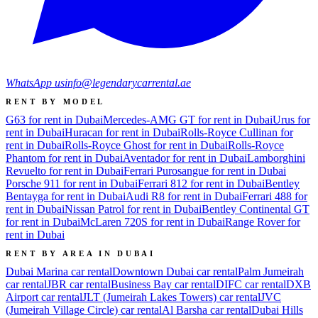
WhatsApp us
info@legendarycarrental.ae
RENT BY MODEL
G63 for rent in Dubai
Mercedes-AMG GT for rent in Dubai
Urus for
rent in Dubai
Huracan for rent in Dubai
Rolls-Royce Cullinan for
rent in Dubai
Rolls-Royce Ghost for rent in Dubai
Rolls-Royce
Phantom for rent in Dubai
Aventador for rent in Dubai
Lamborghini
Revuelto for rent in Dubai
Ferrari Purosangue for rent in Dubai
Porsche 911 for rent in Dubai
Ferrari 812 for rent in Dubai
Bentley
Bentayga for rent in Dubai
Audi R8 for rent in Dubai
Ferrari 488 for
rent in Dubai
Nissan Patrol for rent in Dubai
Bentley Continental GT
for rent in Dubai
McLaren 720S for rent in Dubai
Range Rover for
rent in Dubai
RENT BY AREA IN DUBAI
Dubai Marina
car rental
Downtown Dubai
car rental
Palm Jumeirah
car rental
JBR
car rental
Business Bay
car rental
DIFC
car rental
DXB
Airport
car rental
JLT (Jumeirah Lakes Towers)
car rental
JVC
(Jumeirah Village Circle)
car rental
Al Barsha
car rental
Dubai Hills