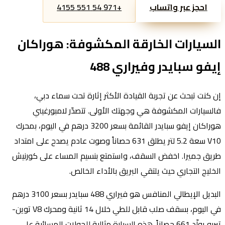
احجز عبر واتساب
+971 54 551 4155
السيارات الخارقة المكشوفة: هوراكان
إيفو سبايدر وفيراري 488
إن كنت تبحث عن تجربة القيادة الأكثر إثارة تحت سماء دبي،
فالسيارات المكشوفة هي وجهتك الأولى. تتصدّر لامبورغيني
هوراكان إيفو سبايدر القائمة بسعر 3200 درهم في اليوم، بمحرك
V10 سعة 5.2 لتر يطلق 631 حصاناً وصوت عادم يصدح على امتداد
طريق جميرا. اخفض السقف، واستمتع بنسيم المساء على كورنيش
الخليج التجاري حيث يلتقي البريق بالأداء الخالص.
البديل الإيطالي المنافس هو فيراري 488 سبايدر بسعر 3100 درهم
في اليوم، بسقف صلب قابل للطي خلال 14 ثانية ومحرك V8 توين-
تيربو يولّد 661 حصاناً. هذه السيارة مثالية للجولات المسائية على