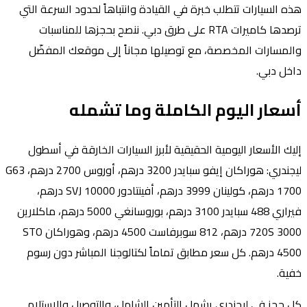
هذه السيارات تتطلب خبرة في القيادة وانتباهاً لحدود السرعة التي
ترصدها كاميرات RTA على طرق دبي. ننصح بحجزها للمناسبات
والمسارات المخصصة، مع توصيلها مجاناً إلى موقعك المفضّل
داخل دبي.
أسعار اليوم الكاملة وما تشمله
إليك الأسعار اليومية الحقيقية لأبرز السيارات الخارقة في أسطول
ليجندري: هوراكان إيفو سبايدر 3200 درهم، أوروس 2700 درهم، G63
1700 درهم، كولينان 3999 درهم، أفينتادور SVJ 10000 درهم،
فيراري 488 سبايدر 3100 درهم، بوروسانغي 5000 درهم، ماكلارين
720S 3000 درهم، 812 سوبرفاست 4500 درهم، وهوراكان STO
4500 درهم. كل سعر مطابق تماماً لكتالوجنا المباشر دون رسوم
خفية.
كل حجز في ليجندري يشمل التأمين الشامل، والتوصيل والاستلام