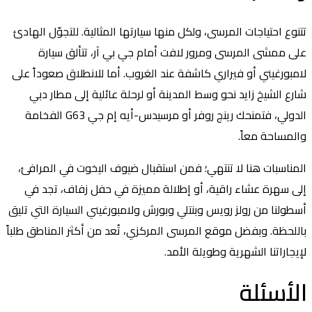
تتنوع احتياجات المرسى، ولكل منها سيارتها المثالية. للتجوّل الهادئ
على ممشى المرسى ومرور لافت أمام جي بي آر، تتألق سيارة
لامبورغيني أو فيراري كاشفة عند الغروب. أما للانطلاق صعوداً على
شارع الشيخ زايد نحو وسط المدينة أو لرحلة عائلية إلى مطار دبي
الدولي، فتمنحك رينج روفر أو مرسيدس-أيه إم جي G63 الفخامة
والمساحة معاً.
المناسبات هنا لا تنتهي؛ فمن استقبال ضيوف اليخوت في المرافئ،
إلى سهرة عشاء راقية، أو إطلالة مميزة في حفل زفاف، تجد في
أسطولنا من رولز رويس وبنتلي وبورش ولامبورغيني السيارة التي تليق
باللحظة. وبفضل موقع المرسى المركزي، تُعد من أكثر المناطق طلباً
لإيجاراتنا الشهرية وطويلة الأمد.
الأسئلة
الشائعة