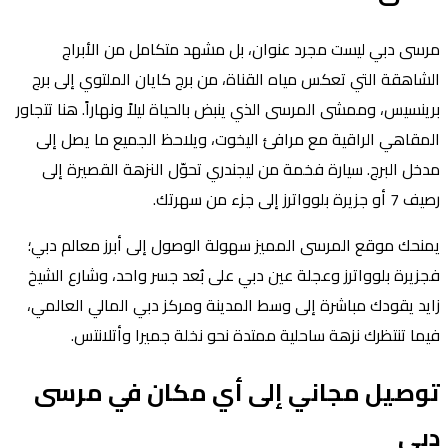
مرسى دبي ليست مجرد عنوان، بل مشهد متكامل من الأبراج
الشاهقة التي تعكس مياه القناة، من برج كايان الملتوي إلى برج
برينسيس، وممشى المرسى الذي ينبض بالحياة ليلاً ونهاراً. هنا تتجاور
المقاهي الراقية مع مرافئ اليخوت، ويلاحظ الجميع ما يصل إلى
مدخل البرج. سيارة فخمة من ليجندري تحوّل النزهة القصيرة إلى
رصيف 7 أو جزيرة بلوواترز إلى جزء من سهرتك.
يمنحك موقع المرسى المميز سهولة الوصول إلى أبرز معالم دبي؛
فجزيرة بلوواترز وعجلة عين دبي على بُعد جسر واحد، وشارع الشيخ
زايد يقودك مباشرة إلى وسط المدينة ومركز دبي المالي العالمي،
فيما تنتظرك نزهة ساحلية ممتدة نحو نخلة جميرا وأتلانتس.
توصيل مجاني إلى أي مكان في مرسى
دبي