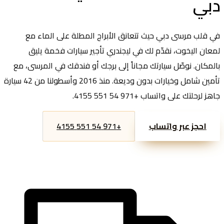
دبي
في قلب مرسى دبي حيث تتعانق الأبراج المطلة على الماء مع
لمعان اليخوت، نقدّم لك في ليجندري تأجير سيارات فخمة يليق
بالمكان. نوصّل سيارتك مجاناً إلى برجك أو فندقك في المرسى، مع
تأمين شامل وخيارات بدون وديعة. منذ 2016 وأسطولنا من 42 سيارة
جاهز لرحلتك على واتساب +971 54 551 4155.
+971 54 551 4155
احجز عبر واتساب