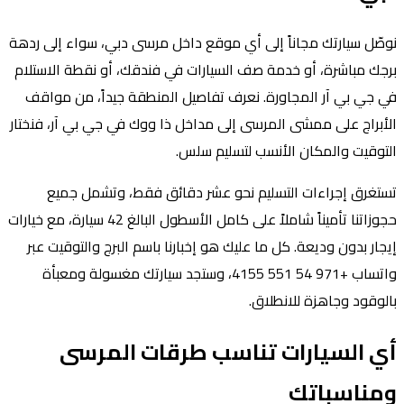
نوصّل سيارتك مجاناً إلى أي موقع داخل مرسى دبي، سواء إلى ردهة
برجك مباشرة، أو خدمة صف السيارات في فندقك، أو نقطة الاستلام
في جي بي آر المجاورة. نعرف تفاصيل المنطقة جيداً، من مواقف
الأبراج على ممشى المرسى إلى مداخل ذا ووك في جي بي آر، فنختار
التوقيت والمكان الأنسب لتسليم سلس.
تستغرق إجراءات التسليم نحو عشر دقائق فقط، وتشمل جميع
حجوزاتنا تأميناً شاملاً على كامل الأسطول البالغ 42 سيارة، مع خيارات
إيجار بدون وديعة. كل ما عليك هو إخبارنا باسم البرج والتوقيت عبر
واتساب +971 54 551 4155، وستجد سيارتك مغسولة ومعبأة
بالوقود وجاهزة للانطلاق.
أي السيارات تناسب طرقات المرسى
ومناسباتك