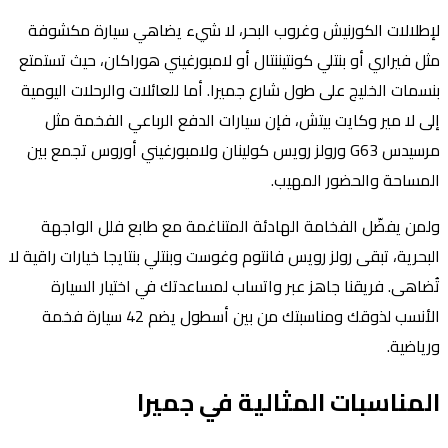
لإطلالات الكورنيش وغروب البحر، لا شيء يضاهي سيارة مكشوفة
مثل فيراري أو بنتلي كونتيننتال أو لامبورغيني هوراكان، حيث تستمتع
بنسمات الخليج على طول شارع جميرا. أما للعائلات والرحلات اليومية
إلى لا مير وكايت بيتش، فإن سيارات الدفع الرباعي الفخمة مثل
مرسيدس G63 ورولز رويس كولينان ولامبورغيني أوروس تجمع بين
المساحة والحضور المهيب.
ولمن يفضّل الفخامة الهادئة المتناغمة مع طابع فلل الواجهة
البحرية، تبقى رولز رويس فانتوم وغوست وبنتلي بنتايجا خيارات راقية لا
تُضاهى. فريقنا جاهز عبر واتساب لمساعدتك في اختيار السيارة
الأنسب لذوقك ومناسبتك من بين أسطول يضم 42 سيارة فخمة
ورياضية.
المناسبات المثالية في جميرا