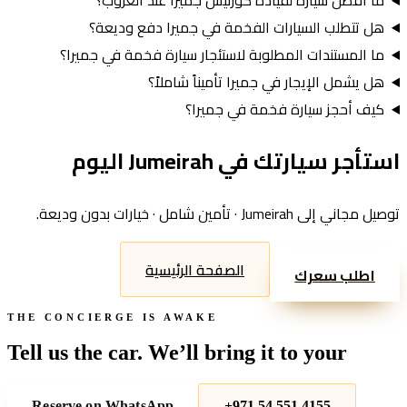
ما أفضل سيارة لقيادة كورنيش جميرا عند الغروب؟
هل تتطلب السيارات الفخمة في جميرا دفع وديعة؟
ما المستندات المطلوبة لاستئجار سيارة فخمة في جميرا؟
هل يشمل الإيجار في جميرا تأميناً شاملاً؟
كيف أحجز سيارة فخمة في جميرا؟
استأجر سيارتك في
Jumeirah
اليوم
توصيل مجاني إلى
Jumeirah
· تأمين شامل · خيارات بدون وديعة.
الصفحة الرئيسية
اطلب سعرك
THE CONCIERGE IS AWAKE
Tell us the car. We’ll bring it to your
door.
Reserve on WhatsApp
+971 54 551 4155