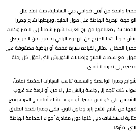
جميرا واحدة من أرقى ضواحي دبي الساحلية، حيث تمتد فلل
الواجهة البحرية الهادئة على طول الخليج، ويربطها شارع جميرا
الممتد بكل معالمها من برج العرب الشهير شمالاً إلى لا مير وكايت
بيتش جنوباً. هذا المزيج من الهدوء الراقي والقرب من البحر يجعل
جميرا المكان المثالي لقيادة سيارة فخمة أو رياضية مكشوفة على
مهل، مع نسمات الخليج وإطلالات الكورنيش التي تحوّل كل رحلة
قصيرة إلى تجربة لا تُنسى.
شوارع جميرا الواسعة والسلسة تناسب السيارات الفخمة تماماً،
سواء كنت تتجه إلى جلسة برانش على لا مير، أو نزهة عند غروب
الشمس على كورنيش جميرا، أو موعد عشاء أمام برج العرب. ومع
قربها من شارع الشيخ زايد وداون تاون، تبقى جميرا نقطة انطلاق
مثالية لاستكشاف دبي كلها دون مغادرة أجواء الفخامة الهادئة
التي تميّزها.