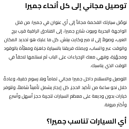
توصيل مجاني إلى كل أنحاء جميرا
نوصّل سيارتك الفخمة مجاناً إلى أي عنوان في جميرا: من فلل
الواجهة البحرية وبيوت شارع جميرا، إلى الفنادق الراقية قرب برج
العرب، وصولاً إلى لا مير وكايت بيتش. كل ما عليك هو تحديد المكان
والوقت عبر واتساب، ويصلك فريقنا بالسيارة جاهزة ومعبّأة بالوقود
ومجهّزة، وننهي معك الإجراءات على الباب ثم نستلمها لاحقاً في
الوقت الذي يناسبك.
التوصيل والاستلام داخل جميرا مجاني تماماً وبلا رسوم خفية، وعادةً
خلال نحو ساعة من تأكيد الحجز. كل إيجار يشمل تأميناً شاملاً، وتتوفر
خيارات بدون وديعة على معظم السيارات لتجربة حجز أسهل وأسرع
وأكثر مرونة.
أي السيارات تناسب جميرا؟