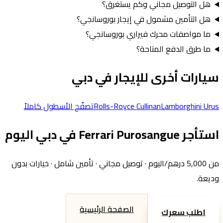
هل التوصيل مجاني وكم يستغرق؟
هل التأمين مشمول في إيجار بوروسانجي؟
ما مواصفات محرك فيراري بوروسانجي؟
ما طرق الدفع المتاحة؟
سيارات أخرى للإيجار في دبي
Lamborghini Urus
Rolls-Royce Cullinan
تصفّح الأسطول كاملاً
استأجر
Ferrari Purosangue
في دبي اليوم
من
5,000
درهم/اليوم · توصيل مجاني · تأمين شامل · خيارات بدون
وديعة.
الصفحة الرئيسية
اطلب سعرك