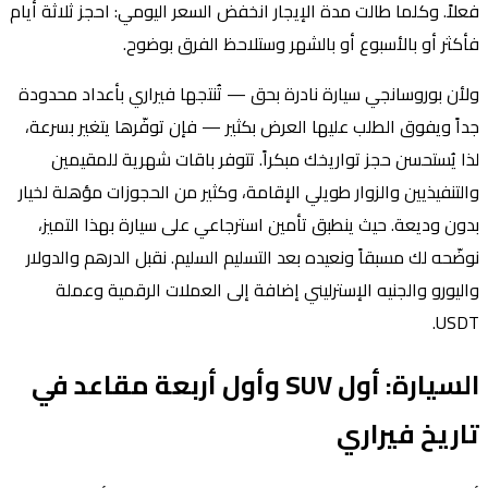
فعلاً. وكلما طالت مدة الإيجار انخفض السعر اليومي: احجز ثلاثة أيام
فأكثر أو بالأسبوع أو بالشهر وستلاحظ الفرق بوضوح.
ولأن بوروسانجي سيارة نادرة بحق — تُنتجها فيراري بأعداد محدودة
جداً ويفوق الطلب عليها العرض بكثير — فإن توفّرها يتغير بسرعة،
لذا يُستحسن حجز تواريخك مبكراً. تتوفر باقات شهرية للمقيمين
والتنفيذيين والزوار طويلي الإقامة، وكثير من الحجوزات مؤهلة لخيار
بدون وديعة. حيث ينطبق تأمين استرجاعي على سيارة بهذا التميز،
نوضّحه لك مسبقاً ونعيده بعد التسليم السليم. نقبل الدرهم والدولار
واليورو والجنيه الإسترليني إضافة إلى العملات الرقمية وعملة
USDT.
السيارة: أول SUV وأول أربعة مقاعد في
تاريخ فيراري