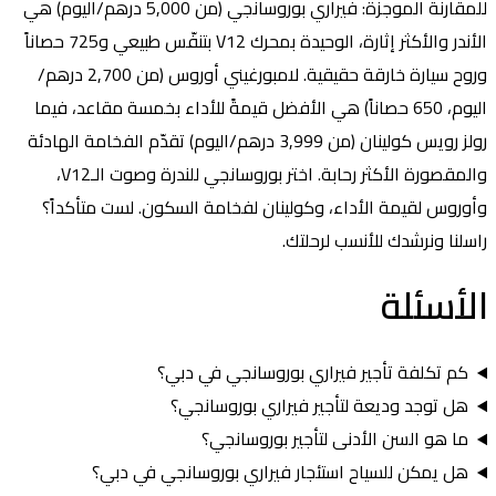
للمقارنة الموجزة: فيراري بوروسانجي (من 5,000 درهم/اليوم) هي
الأندر والأكثر إثارة، الوحيدة بمحرك V12 بتنفّس طبيعي و725 حصاناً
وروح سيارة خارقة حقيقية. لامبورغيني أوروس (من 2,700 درهم/
اليوم، 650 حصاناً) هي الأفضل قيمةً للأداء بخمسة مقاعد، فيما
رولز رويس كولينان (من 3,999 درهم/اليوم) تقدّم الفخامة الهادئة
والمقصورة الأكثر رحابة. اختر بوروسانجي للندرة وصوت الـV12،
وأوروس لقيمة الأداء، وكولينان لفخامة السكون. لست متأكداً؟
راسلنا ونرشدك للأنسب لرحلتك.
الأسئلة
الشائعة
كم تكلفة تأجير فيراري بوروسانجي في دبي؟
هل توجد وديعة لتأجير فيراري بوروسانجي؟
ما هو السن الأدنى لتأجير بوروسانجي؟
هل يمكن للسياح استئجار فيراري بوروسانجي في دبي؟