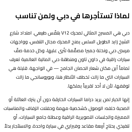
لماذا تستأجرها في دبي ولمن تناسب
دبي هي المسرح المثالي لمحرك V12 بتنفّس طبيعي. امتداد شارع
الشيخ زايد الطويل السلس يمنح المحرك مجال التنفس، وواجهات
مرسى دبي ونخلة جميرا مصمَّمة لتُرى عليها، وكل خدمة صفّ
سيارات راقية في داون تاون ومنطقة دبي المالية العالمية تعرف
تماماً أين مكان شعار الحصان الجامح — في الواجهة. قليلة هي
السيارات التي ما زالت تخطف الأنظار هنا، وبوروسانجي ما زالت
توقفها، لأن لا أحد تقريباً يملكها.
إنها الخيار لمن يريد دراما السيارات الخارقة دون أن يترك العائلة أو
الصحبة خلفه: الوصول كشخصية مهمة وحفلات الزفاف والمناسبات
المميزة والجلسات التصويرية الراقية وعطلة جامع السيارات، أو
تنفيذي يحتاج أربعة مقاعد وفيراري في سيارة واحدة. والاستئجار بدلاً