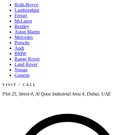
Rolls-Royce
Lamborghini
Ferrari
McLaren
Bentley
Aston Martin
Mercedes
Porsche
Audi
BMW
Range Rover
Land Rover
Nissan
Genesis
VISIT / CALL
Plot 25, Street 4, Al Quoz Industrial Area 4, Dubai, UAE