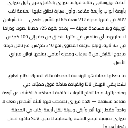
أعادت بوروسانجي كتابة قواعد فيراري بالكامل: فهي أول فيراري
بأربعة أبواب وأربعة مقاعد، وأول سيارة تطلق عليها العلامة لقب
SUV. في قلبها محرك V12 سعة 6.5 لتر بتنفّس طبيعي — بلا شواحن
توربينية وبلا مساعدة هجينة — يصدح بقوة 725 حصاناً بصوت ودراما
لا يجاريهما أي منافس في فئتها. ينطلق من صفر إلى 100 كم/س
في 3.3 ثانية، وتبلغ سرعته القصوى نحو 310 كم/س، عبر ناقل حركة
مزدوج القابض من 8 سرعات ومحرك أمامي يمنحها توازن فيراري
الأصيل.
ما يجعلها عملية هو الهندسة المحيطة بذلك المحرك: نظام تعليق
نشط يبقي الهيكل ثابتاً والقيادة هادئة فوق مطبّات دبي
ومنحدراتها، فيما تنفتح الأبواب الخلفية المعاكسة لتكشف عن أربعة
مقاعد مستقلة — هذه فيراري تصطحب فيها ثلاثة أشخاص معك لا
واحداً فقط. إنها أندر وأرقى وسيلة لنقل أربعة ركاب في المدينة:
فيراري حقيقية تجمع المتعة والعملية، لا مجرد SUV فاخرة تحمل
شعاراً سريعاً.