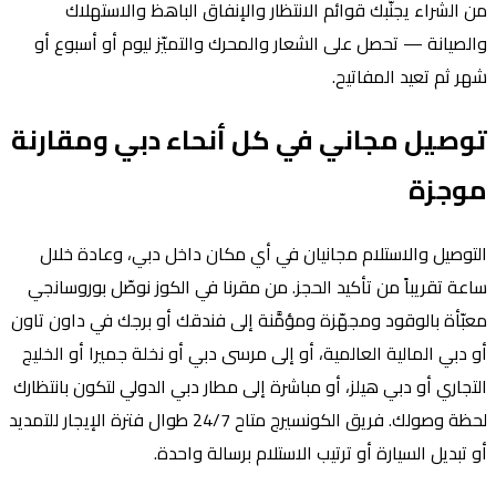
من الشراء يجنّبك قوائم الانتظار والإنفاق الباهظ والاستهلاك
والصيانة — تحصل على الشعار والمحرك والتميّز ليوم أو أسبوع أو
شهر ثم تعيد المفاتيح.
توصيل مجاني في كل أنحاء دبي ومقارنة
موجزة
التوصيل والاستلام مجانيان في أي مكان داخل دبي، وعادة خلال
ساعة تقريباً من تأكيد الحجز. من مقرنا في الكوز نوصّل بوروسانجي
معبّأة بالوقود ومجهّزة ومؤمَّنة إلى فندقك أو برجك في داون تاون
أو دبي المالية العالمية، أو إلى مرسى دبي أو نخلة جميرا أو الخليج
التجاري أو دبي هيلز، أو مباشرة إلى مطار دبي الدولي لتكون بانتظارك
لحظة وصولك. فريق الكونسيرج متاح 24/7 طوال فترة الإيجار للتمديد
أو تبديل السيارة أو ترتيب الاستلام برسالة واحدة.