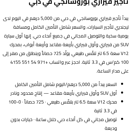
تأجير فيراري بوروسانجي في دبي
يبدأ تأجير فيراري بوروسانجي في دبي من 5,000 درهم في اليوم لدى
ليجندري لتأجير السيارات، والسعر شامل التأمين الكامل ومسافة
يومية سخية والتوصيل المجاني في جميع أنحاء دبي. إنها أول سيارة
SUV من فيراري وأول فيراري بأربعة مقاعد وأربعة أبواب، بمحرك
V12 سعة 6.5 لتر تنفّس طبيعي يولّد 725 حصاناً وينطلق من صفر إلى
100 كم/س في 3.3 ثانية. احجز عبر واتساب +971 54 551 4155
على مدار الساعة.
السعر يبدأ من 5,000 درهم/اليوم شامل التأمين الكامل
أول SUV وأول فيراري بأربعة مقاعد — إنتاج محدود ونادر
محرك V12 سعة 6.5 لتر بتنفّس طبيعي · 725 حصاناً · 0-100
في 3.3 ثانية
توصيل مجاني في كل أنحاء دبي خلال ساعة · خيارات بدون
وديعة