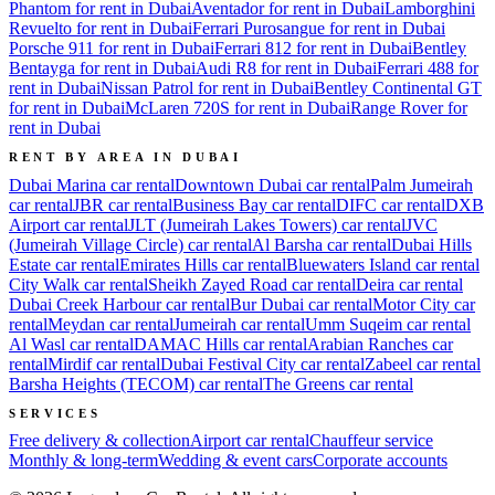
Phantom for rent in Dubai
Aventador for rent in Dubai
Lamborghini
Revuelto for rent in Dubai
Ferrari Purosangue for rent in Dubai
Porsche 911 for rent in Dubai
Ferrari 812 for rent in Dubai
Bentley
Bentayga for rent in Dubai
Audi R8 for rent in Dubai
Ferrari 488 for
rent in Dubai
Nissan Patrol for rent in Dubai
Bentley Continental GT
for rent in Dubai
McLaren 720S for rent in Dubai
Range Rover for
rent in Dubai
RENT BY AREA IN DUBAI
Dubai Marina
car rental
Downtown Dubai
car rental
Palm Jumeirah
car rental
JBR
car rental
Business Bay
car rental
DIFC
car rental
DXB
Airport
car rental
JLT (Jumeirah Lakes Towers)
car rental
JVC
(Jumeirah Village Circle)
car rental
Al Barsha
car rental
Dubai Hills
Estate
car rental
Emirates Hills
car rental
Bluewaters Island
car rental
City Walk
car rental
Sheikh Zayed Road
car rental
Deira
car rental
Dubai Creek Harbour
car rental
Bur Dubai
car rental
Motor City
car
rental
Meydan
car rental
Jumeirah
car rental
Umm Suqeim
car rental
Al Wasl
car rental
DAMAC Hills
car rental
Arabian Ranches
car
rental
Mirdif
car rental
Dubai Festival City
car rental
Zabeel
car rental
Barsha Heights (TECOM)
car rental
The Greens
car rental
SERVICES
Free delivery & collection
Airport car rental
Chauffeur service
Monthly & long-term
Wedding & event cars
Corporate accounts