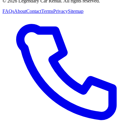
©
2026
Legendary Car Rental
. All rights reserved.
FAQs
About
Contact
Terms
Privacy
Sitemap