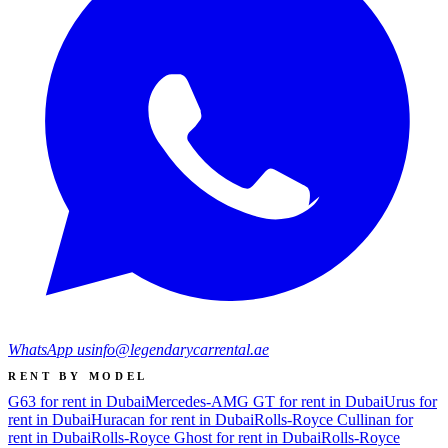
WhatsApp us
info@legendarycarrental.ae
RENT BY MODEL
G63 for rent in Dubai
Mercedes-AMG GT for rent in Dubai
Urus for
rent in Dubai
Huracan for rent in Dubai
Rolls-Royce Cullinan for
rent in Dubai
Rolls-Royce Ghost for rent in Dubai
Rolls-Royce