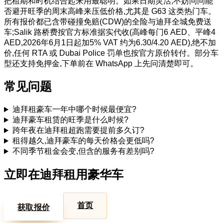
把租期和时机结合起来用最聪明。如果日期灵活,不妨问问能
否避开旺季的周末高峰来压低价格,尤其是 G63 这类热门车。
所有报价都已含带碰撞免赔(CDW)的全险与迪拜全城免费送
车;Salik 路桥费按官方标准据实代收(高峰每门6 AED、平峰4
AED,2026年6月1日起加5% VAT 约为6.30/4.20 AED),绝不加
价,任何 RTA 或 Dubai Police 罚单也按官方原价转付。部分车
型还支持免押金,下单前在 WhatsApp 上先问清楚即可。
常见问题
迪拜租豪车一年中哪个时候最便宜?
迪拜豪车租赁的旺季是什么时候?
跨年夜在迪拜租超跑需要提前多久订?
租得越久,迪拜豪车的每天价格会更低吗?
不同季节租金会变,但含的服务有差别吗?
立即在迪拜租用豪华车
首页
获取报价