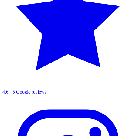
4.6
·
5
Google reviews →