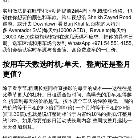
实用做法是在旺季和活动周提前2到4周下单,既锁住价格、也
锁住你想要的颜色和车款。跨年夜想沿 Sheikh Zayed Road
巡游、或开去 Downtown 看 Burj Khalifa 烟花的人特别
多,Aventador SVJ(每天约10000 AED)、Revuelto(每天约
13000 AED)这类旗舰超跑在这几天供不应求。把你的具体日
期、送车区域和用车场合发到 WhatsApp +971 54 551 4155,
我们会确认实时车源与含全险、含免费送车的一口价。
按用车天数选时机:单天、整周还是整月
更值?
除了看季节,租期长短同样直接影响每天的成本——这往往是
比季节更大的杠杆。日租适合短时间、高曝光的用车;租得越
久,折算到每天的价格越低。按本店全车队的经验规律,一周的
总价约等于日租的6.3倍(而非7倍),一个月约等于日租的26倍
(而非30倍),也就是说订整周相当于内置约10%的折扣,订整月
约13%。如果你要拍多日活动或长期内容,整周或整月远比一
天天叠加划算。