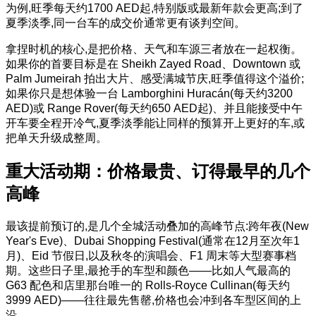
为例,旺季每天约1700 AED起,特别版或最新年款会更高;到了
夏季淡季,同一台车的成交价通常更有谈判空间。
拿捏时机的核心,是把价格、天气和车源三者放在一起权衡。
如果你的首要目标是在 Sheikh Zayed Road、Downtown 或
Palm Jumeirah 拍出大片、感受满城节庆,旺季值得这个溢价;
如果你只是想体验一台 Lamborghini Huracán(每天约3200
AED)或 Range Rover(每天约650 AED起)、并且能接受中午
开车要全程开冷气,夏季淡季能让同样的预算开上更好的车,或
把单天升级成整周。
重大活动期：价格最贵、订得最早的几个
高峰
最该提前预订的,是几个全城活动叠加的高峰节点:跨年夜(New
Year's Eve)、Dubai Shopping Festival(通常在12月至次年1
月)、Eid 节假日,以及秋冬的演唱会、F1 周末等大型赛事档
期。这些日子里,最抢手的车型和颜色——比如人气最高的
G63 配色和店里那台唯一的 Rolls-Royce Cullinan(每天约
3999 AED)——往往最先售罄,价格也会冲到各车型区间的上
沿。