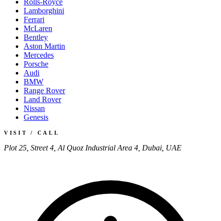
Rolls-Royce
Lamborghini
Ferrari
McLaren
Bentley
Aston Martin
Mercedes
Porsche
Audi
BMW
Range Rover
Land Rover
Nissan
Genesis
VISIT / CALL
Plot 25, Street 4, Al Quoz Industrial Area 4, Dubai, UAE