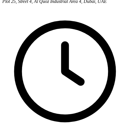
Plot 25, Street 4, Al Quoz Industrial Area 4, Dubai, UAE