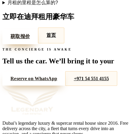
月租的里程是怎么算的?
立即在迪拜租用豪华车
首页
获取报价
THE CONCIERGE IS AWAKE
Tell us the car. We’ll bring it to your
door.
Reserve on WhatsApp
+971 54 551 4155
Dubai’s legendary luxury & supercar rental house since
2016
. Free
delivery across the city, a fleet that turns every drive into an
occasion, and a concierge that never sleeps.