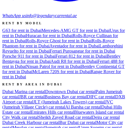
WhatsApp us
info@legendarycarrental.ae
RENT BY MODEL
G63 for rent in Dubai
Mercedes-AMG GT for rent in Dubai
Urus for
rent in Dubai
Huracan for rent in Dubai
Rolls-Royce Cullinan for
rent in Dubai
Rolls-Royce Ghost for rent in Dubai
Rolls-Royce
Phantom for rent in Dubai
Aventador for rent in Dubai
Lamborghini
Revuelto for rent in Dubai
Ferrari Purosangue for rent in Dubai
Porsche 911 for rent in Dubai
Ferrari 812 for rent in Dubai
Bentley
Bentayga for rent in Dubai
Audi R8 for rent in Dubai
Ferrari 488 for
rent in Dubai
Nissan Patrol for rent in Dubai
Bentley Continental GT
for rent in Dubai
McLaren 720S for rent in Dubai
Range Rover for
rent in Dubai
RENT BY AREA IN DUBAI
Dubai Marina
car rental
Downtown Dubai
car rental
Palm Jumeirah
car rental
JBR
car rental
Business Bay
car rental
DIFC
car rental
DXB
Airport
car rental
JLT (Jumeirah Lakes Towers)
car rental
JVC
(Jumeirah Village Circle)
car rental
Al Barsha
car rental
Dubai Hills
Estate
car rental
Emirates Hills
car rental
Bluewaters Island
car rental
City Walk
car rental
Sheikh Zayed Road
car rental
Deira
car rental
Dubai Creek Harbour
car rental
Bur Dubai
car rental
Motor City
car
rental
Meydan
car rental
Jumeirah
car rental
Umm Suqeim
car rental