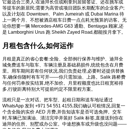
它最适合三类人:在迪拜长住或刚拿到居留签证、还在挑车或
等提车的新居民;需要为高管或项目团队长期配车的企业客户;
以及计划在 Downtown、Palm Jumeirah 或 Dubai Marina 待
上一两个月、不想被酒店租车日费一点点耗光预算的访客。无
论你想要一辆 Mercedes-AMG G63 通勤、Bentayga 顾家,还
是 Lamborghini Urus 跑 Sheikh Zayed Road,都能按月拿下。
月租包含什么,如何运作
月租是真正的省心套餐:全险、全部例行保养与维护、迪拜全
城免费送车与取车、车辆注册及基础易损件,统统包含在月费
里。用车期间若有任何状况,我们负责处理,必要时还提供替换
车,确保你随时有车可开——你只需加油、上路。Salik 路桥费
与任何罚单按实结算,绝不加价。月里程额度也比日租宽裕得
多,行驶距离特别大可提前约定不限里程方案。
流程只是一次对话。把车型、起租日期和送车地址通过
WhatsApp 发到 +971 54 551 4155,我们确认可租情况,回复一
个含全险的实价 AED 月费,并告知该车是否可选免押。交车
时,车辆已加满油、清洁完毕并装好 Salik 标签,直接送到你在
迪拜的住所、别墅或办公室。中途想换车或升级也没问题——