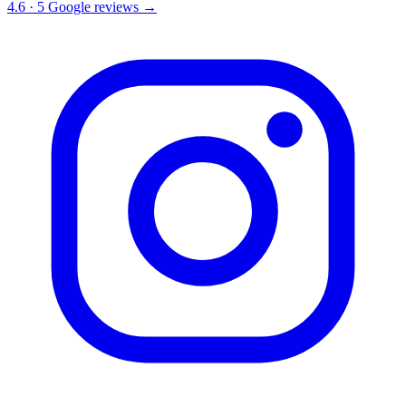
4.6
·
5
Google reviews →