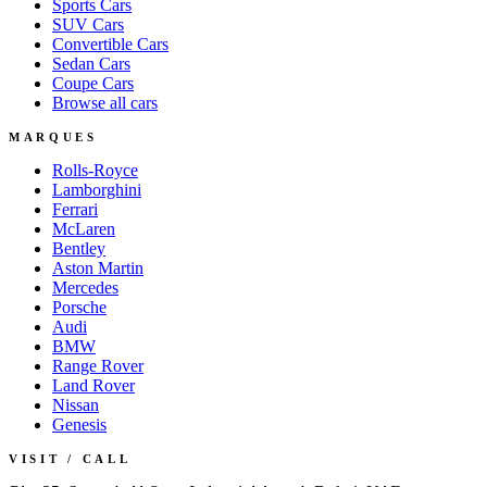
Sports
Cars
SUV
Cars
Convertible
Cars
Sedan
Cars
Coupe
Cars
Browse all cars
MARQUES
Rolls-Royce
Lamborghini
Ferrari
McLaren
Bentley
Aston Martin
Mercedes
Porsche
Audi
BMW
Range Rover
Land Rover
Nissan
Genesis
VISIT / CALL