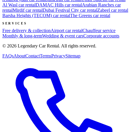
Al Wasl
car rental
DAMAC Hills
car rental
Arabian Ranches
car
rental
Mirdif
car rental
Dubai Festival City
car rental
Zabeel
car rental
Barsha Heights (TECOM)
car rental
The Greens
car rental
SERVICES
Free delivery & collection
Airport car rental
Chauffeur service
Monthly & long-term
Wedding & event cars
Corporate accounts
©
2026
Legendary Car Rental
. All rights reserved.
FAQs
About
Contact
Terms
Privacy
Sitemap