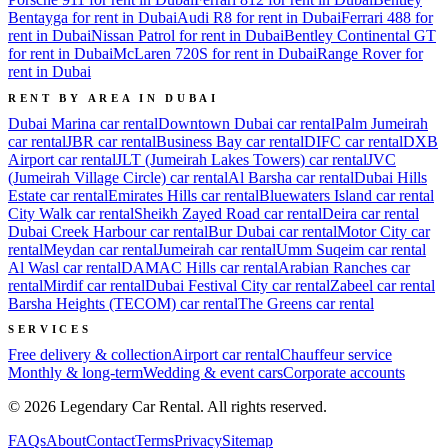
Bentayga for rent in Dubai
Audi R8 for rent in Dubai
Ferrari 488 for
rent in Dubai
Nissan Patrol for rent in Dubai
Bentley Continental GT
for rent in Dubai
McLaren 720S for rent in Dubai
Range Rover for
rent in Dubai
RENT BY AREA IN DUBAI
Dubai Marina
car rental
Downtown Dubai
car rental
Palm Jumeirah
car rental
JBR
car rental
Business Bay
car rental
DIFC
car rental
DXB
Airport
car rental
JLT (Jumeirah Lakes Towers)
car rental
JVC
(Jumeirah Village Circle)
car rental
Al Barsha
car rental
Dubai Hills
Estate
car rental
Emirates Hills
car rental
Bluewaters Island
car rental
City Walk
car rental
Sheikh Zayed Road
car rental
Deira
car rental
Dubai Creek Harbour
car rental
Bur Dubai
car rental
Motor City
car
rental
Meydan
car rental
Jumeirah
car rental
Umm Suqeim
car rental
Al Wasl
car rental
DAMAC Hills
car rental
Arabian Ranches
car
rental
Mirdif
car rental
Dubai Festival City
car rental
Zabeel
car rental
Barsha Heights (TECOM)
car rental
The Greens
car rental
SERVICES
Free delivery & collection
Airport car rental
Chauffeur service
Monthly & long-term
Wedding & event cars
Corporate accounts
©
2026
Legendary Car Rental
. All rights reserved.
FAQs
About
Contact
Terms
Privacy
Sitemap