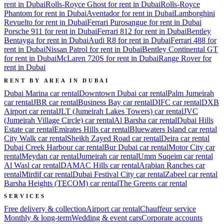
rent in Dubai
Rolls-Royce Ghost for rent in Dubai
Rolls-Royce
Phantom for rent in Dubai
Aventador for rent in Dubai
Lamborghini
Revuelto for rent in Dubai
Ferrari Purosangue for rent in Dubai
Porsche 911 for rent in Dubai
Ferrari 812 for rent in Dubai
Bentley
Bentayga for rent in Dubai
Audi R8 for rent in Dubai
Ferrari 488 for
rent in Dubai
Nissan Patrol for rent in Dubai
Bentley Continental GT
for rent in Dubai
McLaren 720S for rent in Dubai
Range Rover for
rent in Dubai
RENT BY AREA IN DUBAI
Dubai Marina
car rental
Downtown Dubai
car rental
Palm Jumeirah
car rental
JBR
car rental
Business Bay
car rental
DIFC
car rental
DXB
Airport
car rental
JLT (Jumeirah Lakes Towers)
car rental
JVC
(Jumeirah Village Circle)
car rental
Al Barsha
car rental
Dubai Hills
Estate
car rental
Emirates Hills
car rental
Bluewaters Island
car rental
City Walk
car rental
Sheikh Zayed Road
car rental
Deira
car rental
Dubai Creek Harbour
car rental
Bur Dubai
car rental
Motor City
car
rental
Meydan
car rental
Jumeirah
car rental
Umm Suqeim
car rental
Al Wasl
car rental
DAMAC Hills
car rental
Arabian Ranches
car
rental
Mirdif
car rental
Dubai Festival City
car rental
Zabeel
car rental
Barsha Heights (TECOM)
car rental
The Greens
car rental
SERVICES
Free delivery & collection
Airport car rental
Chauffeur service
Monthly & long-term
Wedding & event cars
Corporate accounts